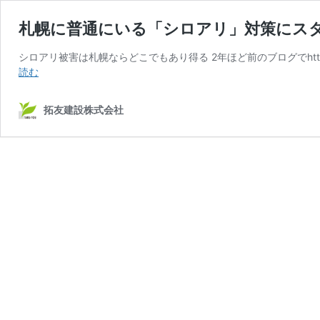
札幌に普通にいる「シロアリ」対策にスタ
シロアリ被害は札幌ならどこでもあり得る 2年ほど前のブログでhttps:/
札
読む
幌
に
拓友建設株式会社
普
通
に
い
る
「シ
ロ
ア
リ」
対
策
に
ス
タ