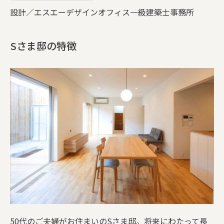
設計／エスエーデザインオフィス一級建築士事務所
家づくりチーム
Sさま邸の特徴
保証とサポート
施工事例
会社案内
SDGsへの取り組み
リフォーム／リノベーション
ブログ
お問い合わせ
個人情報保護方針
50代のご夫婦がお住まいのSさま邸。将来にわたって長