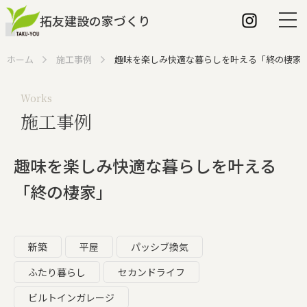
拓友建設の家づくり
ホーム
施工事例
趣味を楽しみ快適な暮らしを叶える「終の棲家
Works
施工事例
ホーム
拓友建設の特長
趣味を楽しみ快適な暮らしを叶える
建築家との家づくり
「終の棲家」
家づくりの流れ
こだわり
新築
平屋
パッシブ換気
ふたり暮らし
セカンドライフ
断熱性について
ビルトインガレージ
パッシブ換気