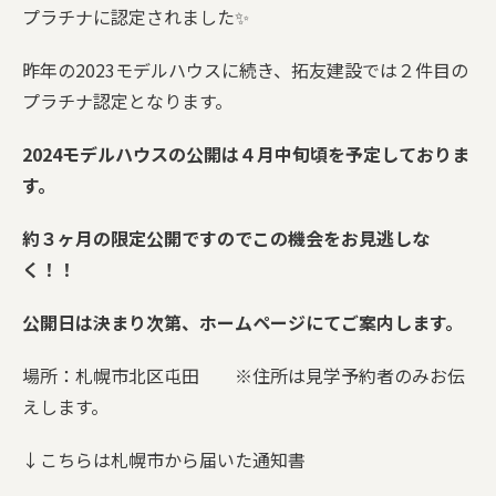
プラチナに認定されました✨
家づくりチーム
昨年の2023モデルハウスに続き、拓友建設では２件目の
プラチナ認定となります。
保証とサポート
2024モデルハウスの公開は４月中旬頃を予定しておりま
施工事例
す。
会社案内
約３ヶ月の限定公開ですのでこの機会をお見逃しな
SDGsへの取り組み
く！！
リフォーム／リノベーション
公開日は決まり次第、ホームページにてご案内します。
ブログ
場所：札幌市北区屯田 ※住所は見学予約者のみお伝
えします。
お問い合わせ
↓こちらは札幌市から届いた通知書
個人情報保護方針