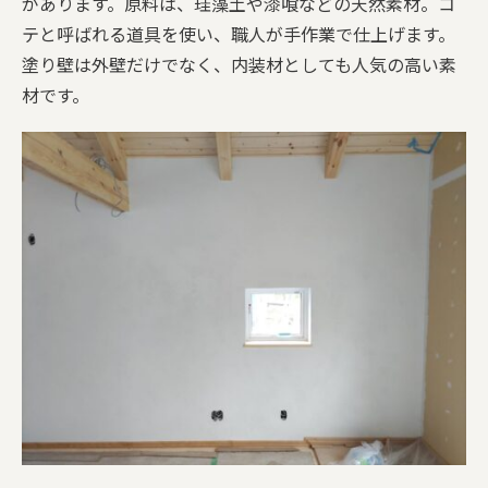
があります。原料は、珪藻土や漆喰などの天然素材。コ
テと呼ばれる道具を使い、職人が手作業で仕上げます。
家づくりチーム
塗り壁は外壁だけでなく、内装材としても人気の高い素
材です。
保証とサポート
施工事例
会社案内
SDGsへの取り組み
リフォーム／リノベーション
ブログ
お問い合わせ
個人情報保護方針