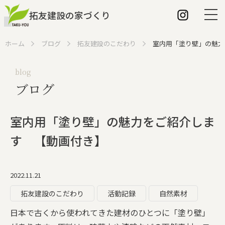
拓友建設の家づくり
ホーム
ブログ
拓友建設のこだわり
室内用「塗り壁」の魅力
blog
ブログ
ホーム
拓友建設の特長
室内用「塗り壁」の魅力をご紹介しま
建築家との家づくり
す 【動画付き】
家づくりの流れ
2022.11.21
こだわり
拓友建設のこだわり
活動記録
自然素材
断熱性について
日本で古くから使われてきた建材のひとつに「塗り壁」
パッシブ換気