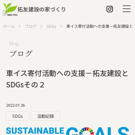
拓友建設の家づくり
ホーム
ブログ
SDGs
車イス寄付活動への支援－拓友建設とS
blog
ブログ
ホーム
拓友建設の特長
車イス寄付活動への支援－拓友建設と
建築家との家づくり
SDGsその２
家づくりの流れ
2022.07.26
こだわり
SDGs
活動記録
断熱性について
パッシブ換気