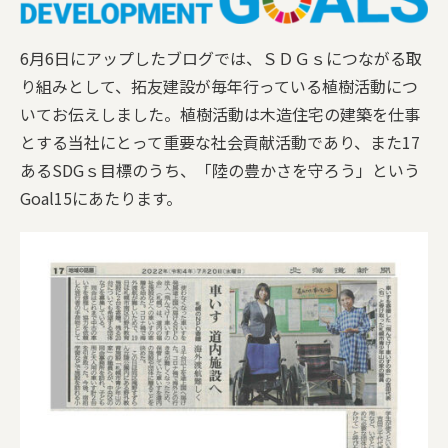
家づくりチーム
6月6日にアップしたブログでは、ＳＤＧｓにつながる取
り組みとして、拓友建設が毎年行っている植樹活動につ
保証とサポート
いてお伝えしました。植樹活動は木造住宅の建築を仕事
とする当社にとって重要な社会貢献活動であり、また17
施工事例
あるSDGｓ目標のうち、「陸の豊かさを守ろう」という
会社案内
Goal15にあたります。
SDGsへの取り組み
リフォーム／リノベーション
ブログ
お問い合わせ
個人情報保護方針