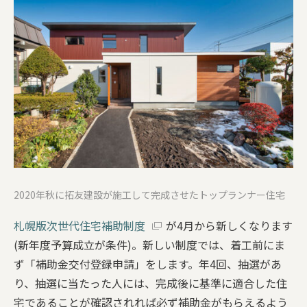
家づくりチーム
保証とサポート
施工事例
会社案内
SDGsへの取り組み
2020年秋に拓友建設が施工して完成させたトップランナー住宅
リフォーム／リノベーション
札幌版次世代住宅補助制度
が4月から新しくなります
ブログ
(新年度予算成立が条件)。新しい制度では、着工前にま
お問い合わせ
ず「補助金交付登録申請」をします。年4回、抽選があ
り、抽選に当たった人には、完成後に基準に適合した住
個人情報保護方針
宅であることが確認されれば必ず補助金がもらえるよう