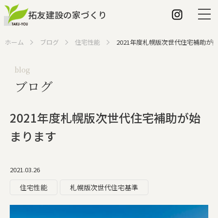
拓友建設の家づくり
ホーム
ブログ
住宅性能
2021年度札幌版次世代住宅補助が
blog
ブログ
ホーム
拓友建設の特長
2021年度札幌版次世代住宅補助が始
建築家との家づくり
まります
家づくりの流れ
2021.03.26
こだわり
住宅性能
札幌版次世代住宅基準
断熱性について
パッシブ換気